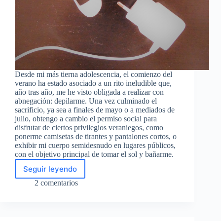
Desde mi más tierna adolescencia, el comienzo del
verano ha estado asociado a un rito ineludible que,
año tras año, me he visto obligada a realizar con
abnegación: depilarme. Una vez culminado el
sacrificio, ya sea a finales de mayo o a mediados de
julio, obtengo a cambio el permiso social para
disfrutar de ciertos privilegios veraniegos, como
ponerme camisetas de tirantes y pantalones cortos, o
exhibir mi cuerpo semidesnudo en lugares públicos,
con el objetivo principal de tomar el sol y bañarme.
Seguir leyendo
El
rito
2 comentarios
de
todos
los
veranos