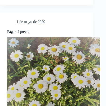
macetas
y
tus
cubos
1 de mayo de 2020
Pagar el precio