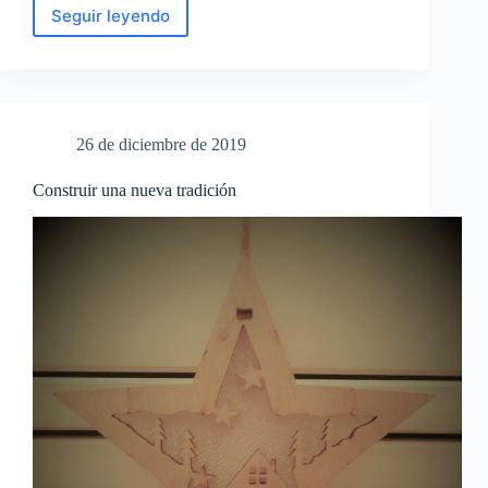
Seguir leyendo
Otra
experiencia
del
tiempo
es
posible
26 de diciembre de 2019
Construir una nueva tradición