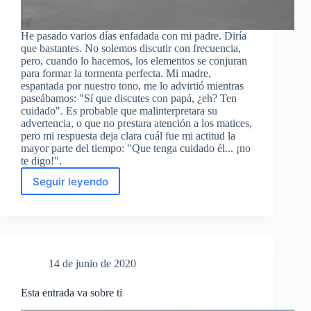
He pasado varios días enfadada con mi padre. Diría
que bastantes. No solemos discutir con frecuencia,
pero, cuando lo hacemos, los elementos se conjuran
para formar la tormenta perfecta. Mi madre,
espantada por nuestro tono, me lo advirtió mientras
paseábamos: "Sí que discutes con papá, ¿eh? Ten
cuidado". Es probable que malinterpretara su
advertencia, o que no prestara atención a los matices,
pero mi respuesta deja clara cuál fue mi actitud la
mayor parte del tiempo: "Que tenga cuidado él... ¡no
te digo!".
Seguir leyendo
Varón
blanco
heterosexual
y
«nueva»
cortesía
14 de junio de 2020
Esta entrada va sobre ti