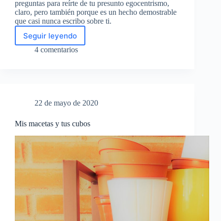
preguntas para reírte de tu presunto egocentrismo,
claro, pero también porque es un hecho demostrable
que casi nunca escribo sobre ti.
Seguir leyendo
Esta
entrada
4 comentarios
va
sobre
ti
22 de mayo de 2020
Mis macetas y tus cubos