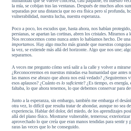
humanidad que se vuelve concreta, casi palpable, en nuestro vec
la mía, se cobijan tras las ventanas. Después de muchos años sumi
separadas por una distancia que no era física pero sí profunda,
vulnerabilidad, nuestra lucha, nuestra esperanza.
Poco a poco, los escudos que, hasta ahora, nos habían protegido,
persianas, se apartan las cortinas, abren los cristales. Mirarnos a
Nos reconocemos como nunca antes lo habíamos hecho. De una 
importamos
. Hay algo mucho más grande que nuestras congojas i
la vez, se extiende más allá del horizonte. Algo que nos une; algo
separarnos.
A veces me pregunto cómo será salir a la calle y volver a mirarse
¿Reconoceremos en nuestras miradas esa humanidad que antes n
las manos ese abrazo que ahora nos está vedado? ¿Seguiremos vib
esos aplausos? ¿Cuánto es
lo suficiente
? ¿Es tiempo, es energía,
faltaba, lo que ahora tenemos, lo que debemos conservar para de
Junto a la esperanza, sin embargo, también me embarga el desán
otra vez, lo difícil que resulta tratar de ahondar, aunque no sea 
experiencia. Hablar del dolor, del miedo, de los aprendizajes pos
allá del plano físico. Mostrarse vulnerable, temerosa; exterioriz
aprovechado lo que creía que eran manos tendidas para sentir y 
raras las veces que lo he conseguido.