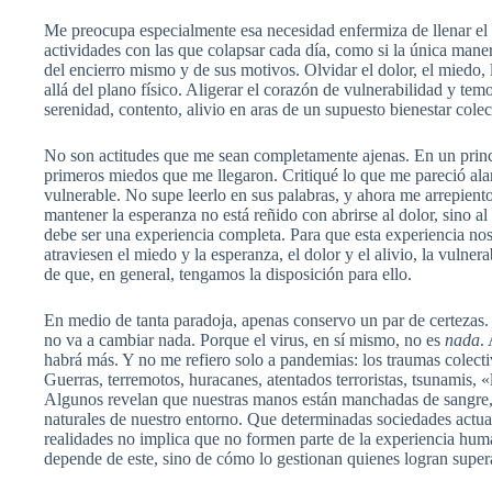
Me preocupa especialmente esa necesidad enfermiza de llenar el
actividades con las que colapsar cada día, como si la única maner
del encierro mismo y de sus motivos. Olvidar el dolor, el miedo, 
allá del plano físico. Aligerar el corazón de vulnerabilidad y te
serenidad, contento, alivio en aras de un supuesto bienestar colec
No son actitudes que me sean completamente ajenas. En un princ
primeros miedos que me llegaron. Critiqué lo que me pareció al
vulnerable. No supe leerlo en sus palabras, y ahora me arrepien
mantener la esperanza no está reñido con abrirse al dolor, sino a
debe ser una experiencia completa. Para que esta experiencia no
atraviesen el miedo y la esperanza, el dolor y el alivio, la vulnera
de que, en general, tengamos la disposición para ello.
En medio de tanta paradoja, apenas conservo un par de certezas. 
no va a cambiar nada. Porque el virus, en sí mismo, no es
nada
.
habrá más. Y no me refiero solo a pandemias: los traumas colec
Guerras, terremotos, huracanes, atentados terroristas, tsunamis, 
Algunos revelan que nuestras manos están manchadas de sangre, 
naturales de nuestro entorno. Que determinadas sociedades actual
realidades no implica que no formen parte de la experiencia hu
depende de este, sino de cómo lo gestionan quienes logran super