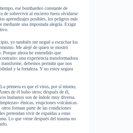
 tiempo, ese bombardeo constante de
a de sobrevivir al encierro fuera olvidarse
los aprendizajes posibles, los peligros más
mor mediante una impostada alegría. Exigir
tivo.
ipio, yo también me negué a escuchar los
armismo. Me alejé de quien se mostró
to. Porque ahora he entendido que
l contrario: una experiencia transformadora
s transforme, debemos permitir que nos
bilidad y la fortaleza. Y no estoy segura
La primera es que el virus, por sí mismo,
 Antes de él hubo otros; después de él,
tivos humanos son de índole muy diversa.
«limpiezas» étnicas, erupciones volcánicas.
otros forman parte de las condiciones
es pretendan vivir de espaldas a estas
mana. Lo que viene después del trauma no
arlo.