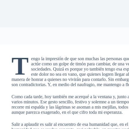
T
engo la impresión de que son muchas las personas que
actúe como un golpe de timón para cambiar, de una ve
sociedades. Quizá es porque yo también tengo esa es
este dolor no sea en vano, que quienes logren llegar a
manera de honrar a quienes no vivirán para contarlo. Sin embargo
son contradictorias. Y, en medio del naufragio, me mantengo a flo
Como cada tarde, hoy también me acerqué a la ventana y, junto a
varios minutos. Ese gesto sencillo, festivo y solemne a un tiemp
recorre mi espalda y las lágrimas se asoman a mis mejillas, todos 
aunque parezca exagerado, en el que cifro toda mi esperanza.
Salir a aplaudir es salir al encuentro de esa humanidad que, en 