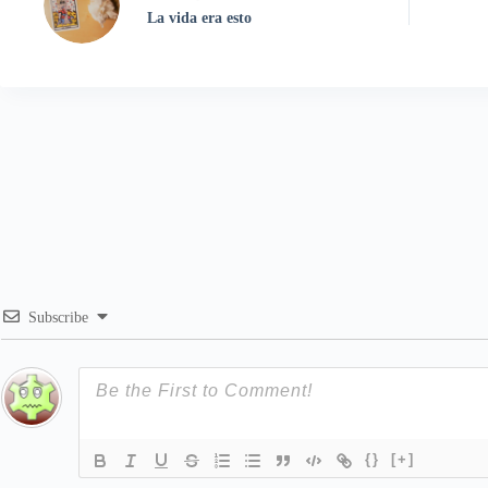
La vida era esto
Subscribe
{}
[+]