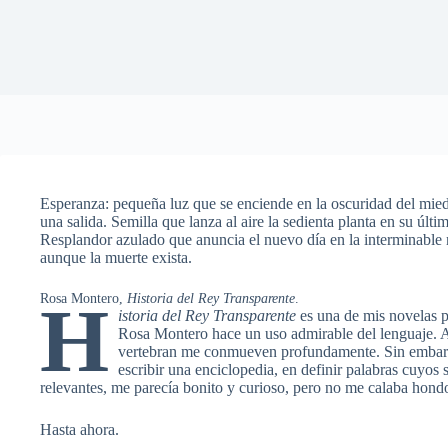
Esperanza: pequeña luz que se enciende en la oscuridad del mied
una salida. Semilla que lanza al aire la sedienta planta en su últi
Resplandor azulado que anuncia el nuevo día en la interminable
aunque la muerte exista.
Rosa Montero,
Historia del Rey Transparente
.
H
istoria del Rey Transparente
es una de mis novelas pr
Rosa Montero hace un uso admirable del lenguaje. Ad
vertebran me conmueven profundamente. Sin embarg
escribir una enciclopedia, en definir palabras cuyos 
relevantes, me parecía bonito y curioso, pero no me calaba hond
Hasta ahora.