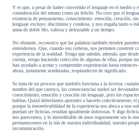
Y es que, a pesar de haber convertido el lenguaje en el medio y 
consideración del mismo como un fetiche. No creo que el lengua
existencia de pensamiento, conocimiento, emoción, creación, sin
lenguaje excluye, discrimina y condena, y nos engaña tanto o m
arma de doble filo, valiosa y deleznable a un tiempo.
No obstante, reconozco que las palabras también tienden puentes
entendernos. Que, cuando son certeras, nos permiten construir c
experiencia de la realidad. Tengo que admitir, además, que desd
cuenta, vengo haciendo colección de algunas de ellas, porque m
han ayudado a acotar y comprender experiencias hasta entonces d
ahora, justamente nombradas, resplandecen de significado.
Se trata de un proceso que también funciona a la inversa: cuando
nombre del que carezco, las consecuencias suelen ser devastador
conocimiento, emoción y creación sin lenguaje, pero los espacios
habitar. Quizá deberíamos aprender a hacerlo colectivamente; el 
porque la
innombrabilidad
de la experiencia nos aboca a una sol
puedan ser ficticias, resultan igualmente dolorosas. Y digo fictic
nos parecemos, y lo innombrable de unos seguramente sea lo inn
permanecemos en la isla de nuestra individualidad, nuestro prop
incomunicación.