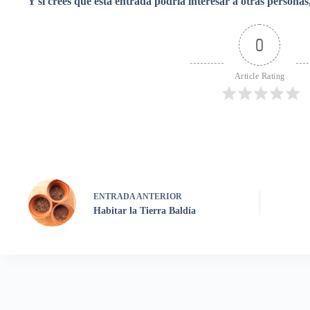
Y si crees que esta entrada podría interesar a otras persona
0
Article Rating
ENTRADA
ANTERIOR
Habitar la Tierra Baldía