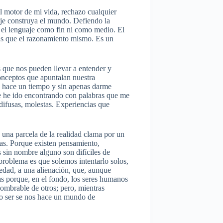
el motor de mi vida, rechazo cualquier
je construya el mundo. Defiendo la
 el lenguaje como fin ni como medio. El
ás que el razonamiento mismo. Es un
 que nos pueden llevar a entender y
onceptos que apuntalan nuestra
e hace un tiempo y sin apenas darme
e he ido encontrando con palabras que me
ifusas, molestas. Experiencias que
 una parcela de la realidad clama por un
as. Porque existen pensamiento,
 sin nombre alguno son difíciles de
problema es que solemos intentarlo solos,
edad, a una alienación, que, aunque
ias porque, en el fondo, los seres humanos
ombrable de otros; pero, mientras
io ser se nos hace un mundo de